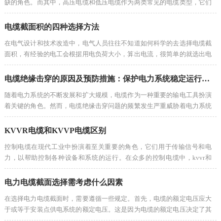
缺的角色。而其中，高压电缆和低压电缆作为两类常见的电缆类型，它们
在结构、应用场景以及电压等方面存在...
电缆截面积的四种选择方法
在电气设计和技术改造中，电气人员往往不知道如何科学的去选择电缆截
面积，有经验的电工会根据用电负荷大小，算出电流，很简单的就选出电
缆的截面积；也有些电工会根据电工口...
电缆绝缘击穿的原因及预防措施：保护电力系统稳定运行的重要挑战
随着电力系统的不断发展和扩大规模，电缆作为一种重要的输电工具扮演
着关键的角色。然而，电缆绝缘击穿问题的频繁发生严重威胁着电力系统
的安全稳定运行。本文将详细阐述电缆...
KVVR电缆和KVVP电缆区别
控制电缆在现代工业中扮演着至关重要的角色，它们用于传输信号和电
力，以帮助控制各种设备和系统的运行。在众多的控制电缆中，kvvr和
kvvp电缆是两个常见的类型。虽然它们看起来...
电力电缆截面选择需考虑什么因素
在选择电力电缆截面时，需要遵循一些规定。首先，电缆的额定电压应大
于或等于安装点供电系统的额定电压。这是因为电缆的额定电压决定了其
在正常运行中能承受的最大电压，必须...