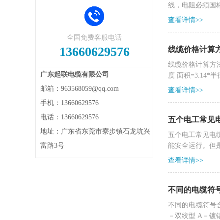
线，电阻必须国标
查看详情>>
全国免费客服电话
13660629576
线缆价格计算
线缆价格计算方法
广东起联电缆有限公司
度 面积=3.14*半
邮箱：963568059@qq.com
查看详情>>
手机：13660629576
电话：13660629576
五个电工常见
地址：广东省东莞市寮步镇石龙坑兴
五个电工常见电
富路3号
能安全运行。但是
查看详情>>
不同的电缆符
不同的电缆符号含
－双绞型 A－镀锡