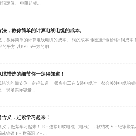
限定值。 电阻超标...
方法，教你简单的计算电线电缆的成本。
，教你简单的计算电线电缆的成本。 铜的成本 铜重量*铜价格=铜成本 铜的重
径的平方 以BV2.5平方的铜...
电缆错选的细节你一定得知道！
缆错选的细节你一定得知道！ 很多电工在安装电缆时，都会关注电缆的
，现场实际容量...
号含义，赶紧学习起来！
义，赶紧学习起来！ R－连接用软电缆（电线），软结构 V－绝缘聚氯乙
或镀银 F－耐高温 P－...