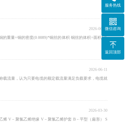
服务热线
微信咨询
2026-06-11
量=铜的密度(0.0089)*铜丝的体积 铜丝的体积=面积*高
返回顶部
2026-06-11
标称载流量，认为只要电缆的额定载流量满足负载要求，电缆就
2026-03-30
烯 V－聚氯乙烯绝缘 V－聚氯乙烯护套 B－平型（扁形） S