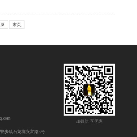
一页
末页
q.com
加微信 享优惠
寮步镇石龙坑兴富路3号