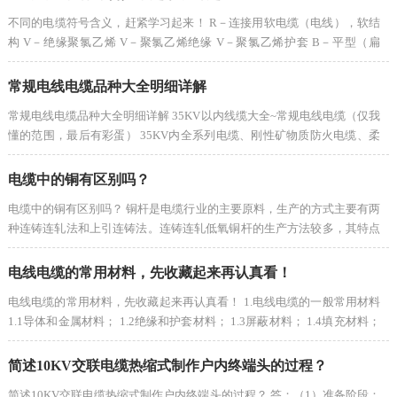
不同的电缆符号含义，赶紧学习起来！ R－连接用软电缆（电线），软结
构 V－绝缘聚氯乙烯 V－聚氯乙烯绝缘 V－聚氯乙烯护套 B－平型（扁
形） S－双绞型 A－镀锡或镀银 F－耐高温 P－...
常规电线电缆品种大全明细详解
常规电线电缆品种大全明细详解 35KV以内线缆大全~常规电线电缆（仅我
懂的范围，最后有彩蛋） 35KV内全系列电缆、刚性矿物质防火电缆、柔
性矿物质防火电缆、光伏直流线、光伏电缆...
电缆中的铜有区别吗？
电缆中的铜有区别吗？ 铜杆是电缆行业的主要原料，生产的方式主要有两
种连铸连轧法和上引连铸法。连铸连轧低氧铜杆的生产方法较多，其特点
是金属在竖炉中融化后，铜液通过保温...
电线电缆的常用材料，先收藏起来再认真看！
电线电缆的常用材料，先收藏起来再认真看！ 1.电线电缆的一般常用材料
1.1导体和金属材料； 1.2绝缘和护套材料； 1.3屏蔽材料； 1.4填充材料；
1.5分隔材料。 注：导电系数以铜为基准...
简述10KV交联电缆热缩式制作户内终端头的过程？
简述10KV交联电缆热缩式制作户内终端头的过程？ 答；（1）准备阶段：