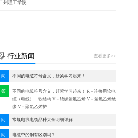
广州理工学院
行业新闻
查看更多>>
问
不同的电缆符号含义，赶紧学习起来！
答
不同的电缆符号含义，赶紧学习起来！ R－连接用软电
缆（电线），软结构 V－绝缘聚氯乙烯 V－聚氯乙烯绝
缘 V－聚氯乙烯护...
问
常规电线电缆品种大全明细详解
问
电缆中的铜有区别吗？