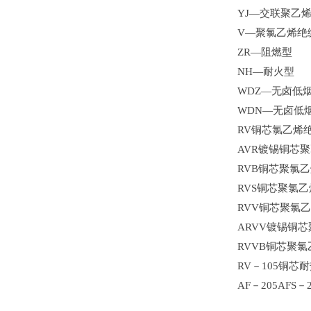
YJ—交联聚乙
V—聚氯乙烯绝
ZR—阻燃型
NH—耐火型
WDZ—无卤低
WDN—无卤低
RV铜芯氯乙烯
AVR镀锡铜芯
RVB铜芯聚氯
RVS铜芯聚氯
RVV铜芯聚氯
ARVV镀锡铜
RVVB铜芯聚
RV－105铜芯
AF－205AFS