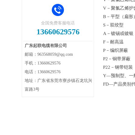
V－聚氯乙烯护
B－平型（扁形
全国免费客服电话
S－双绞型
13660629576
A－镀锡或镀银
F－耐高温
广东起联电缆有限公司
P－编织屏蔽
邮箱：963568059@qq.com
P2－铜带屏蔽
手机：13660629576
P22－钢带铠装
电话：13660629576
Y—预制型、一
地址：广东省东莞市寮步镇石龙坑兴
FD—产品类别
富路3号